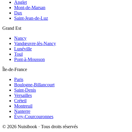
Anglet
Mont-de-Marsan
Dax
Saint-Jean-de-Luz
Grand Est
Nancy
Vandœuvre-lès-Nancy
Lunéville
Toul
Pont-à-Mousson
Île-de-France
Paris
Boulogne-Billancourt
Saint-Denis
Versailles
Créteil
Montreuil
Nanterre
Évry-Courcouronnes
©
2026
Nuisibook · Tous droits réservés