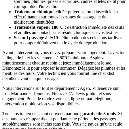
sommier, plinthes, prises électriques, cadres et têtes de lit pour
cartographier l'infestation
Traitement chimique ciblé
: pulvérisation d'insecticide à
effet rémanent sur toutes les zones de passage et de
nidification identifiées
Traitement vapeur 180°C
: destruction immédiate des œufs
et adultes au contact, sans résidu chimique sur vos textiles
Second passage à J+15
: élimination des éclosions tardives
pour couper définitivement le cycle de reproduction
Avant l'intervention, vous devez préparer votre logement. Lavez tout
le linge de lit et les vêtements à 60°C minimum. Aspirez
minutieusement chaque recoin et jetez immédiatement le sac.
Démontez le lit pour exposer le sommier. Dégagez les plinthes et les
meubles des murs. Votre technicien vous fournit une checklist
détaillée avant chaque passage.
Nous intervenons sur tout le département : Agen, Villeneuve-sur-
Lot, Marmande, Tonneins, Nérac, 7j/7. Devis gratuit et sans
engagement. Prise de rendez-vous en ligne ou par téléphone,
intervention rapide selon vos disponibilités.
Tous nos traitements sont couverts par une
garantie de 3 mois
. Si
des punaises réapparaissent pendant cette période, les passages
supplémentaires sont inclus sans frais. Vous ne payez qu'une seule