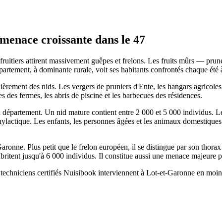
menace croissante dans le 47
res fruitiers attirent massivement guêpes et frelons. Les fruits mûrs — p
rtement, à dominante rurale, voit ses habitants confrontés chaque été à 
ièrement des nids. Les vergers de pruniers d'Ente, les hangars agricoles
 des fermes, les abris de piscine et les barbecues des résidences.
u département. Un nid mature contient entre 2 000 et 5 000 individus. Le 
lactique. Les enfants, les personnes âgées et les animaux domestiques 
aronne. Plus petit que le frelon européen, il se distingue par son thora
britent jusqu'à 6 000 individus. Il constitue aussi une menace majeure pou
echniciens certifiés Nuisibook interviennent à Lot-et-Garonne en moins 