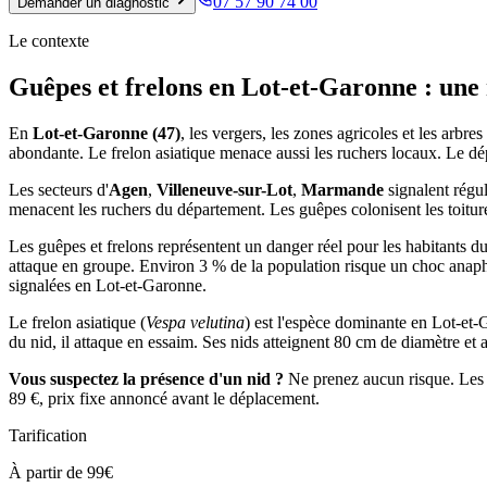
07 57 90 74 00
Demander un diagnostic
Le contexte
Guêpes et frelons en Lot-et-Garonne : une 
En
Lot-et-Garonne (47)
, les vergers, les zones agricoles et les arb
abondante. Le frelon asiatique menace aussi les ruchers locaux. Le dépa
Les secteurs d'
Agen
,
Villeneuve-sur-Lot
,
Marmande
signalent régul
menacent les ruchers du département. Les guêpes colonisent les toitures
Les guêpes et frelons représentent un danger réel pour les habitants d
attaque en groupe. Environ 3 % de la population risque un choc anaphy
signalées en Lot-et-Garonne.
Le frelon asiatique (
Vespa velutina
) est l'espèce dominante en Lot-et-G
du nid, il attaque en essaim. Ses nids atteignent 80 cm de diamètre et a
Vous suspectez la présence d'un nid ?
Ne prenez aucun risque. Les t
89 €, prix fixe annoncé avant le déplacement.
Tarification
À partir de 99€