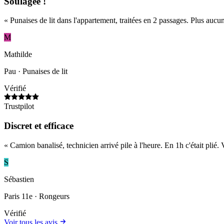
Soulagée !
«
Punaises de lit dans l'appartement, traitées en 2 passages. Plus a
M
Mathilde
Pau
· Punaises de lit
Vérifié
Trustpilot
Discret et efficace
«
Camion banalisé, technicien arrivé pile à l'heure. En 1h c'était plié. 
S
Sébastien
Paris 11e
· Rongeurs
Vérifié
Voir tous les avis