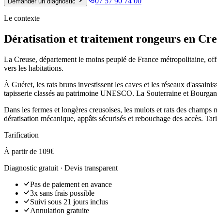
07 57 90 74 00
Demander un diagnostic
Le contexte
Dératisation et traitement rongeurs en Cre
La Creuse, département le moins peuplé de France métropolitaine, offre
vers les habitations.
À Guéret, les rats bruns investissent les caves et les réseaux d'assaini
tapisserie classés au patrimoine UNESCO. La Souterraine et Bourgane
Dans les fermes et longères creusoises, les mulots et rats des champs m
dératisation mécanique, appâts sécurisés et rebouchage des accès. Tari
Tarification
À partir de 109€
Diagnostic gratuit · Devis transparent
Pas de paiement en avance
3x sans frais possible
Suivi sous 21 jours inclus
Annulation gratuite