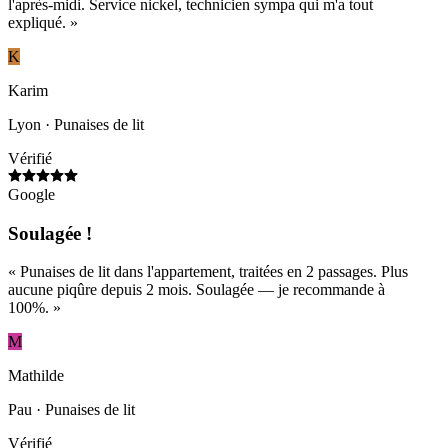
l'après-midi. Service nickel, technicien sympa qui m'a tout
expliqué.
»
K
Karim
Lyon
· Punaises de lit
Vérifié
Google
Soulagée !
«
Punaises de lit dans l'appartement, traitées en 2 passages. Plus
aucune piqûre depuis 2 mois. Soulagée — je recommande à
100%.
»
M
Mathilde
Pau
· Punaises de lit
Vérifié