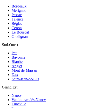
Bordeaux
Mérignac
Pessac
Talence
Bègles
Cenon
Le Bouscat
Gradignan
Sud-Ouest
Pau
Bayonne
Biarritz
Anglet
Mont-de-Marsan
Dax
Saint-Jean-de-Luz
Grand Est
Nancy
Vandœuvre-lès-Nancy
Lunéville