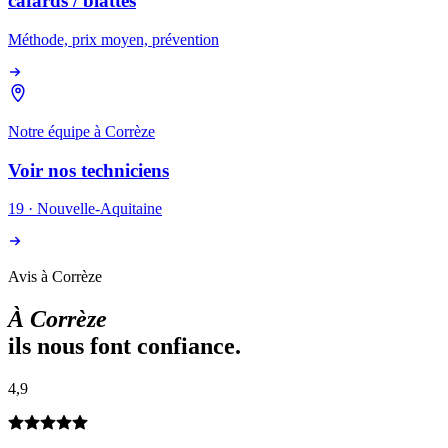
cafards / blattes
Méthode, prix moyen, prévention
Notre équipe à
Corrèze
Voir nos techniciens
19
·
Nouvelle-Aquitaine
Avis à Corrèze
À
Corrèze
ils nous font confiance.
4,9